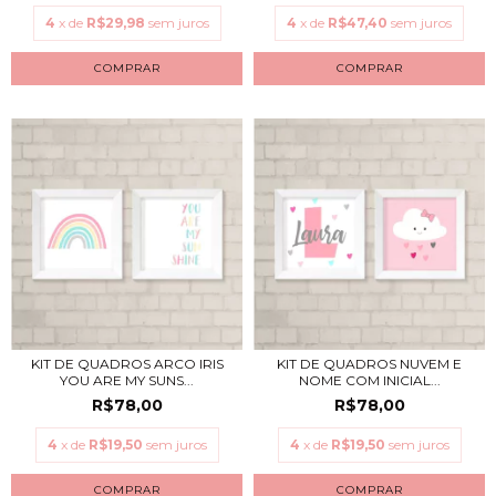
4
x de
R$29,98
sem juros
4
x de
R$47,40
sem juros
COMPRAR
COMPRAR
KIT DE QUADROS ARCO IRIS
KIT DE QUADROS NUVEM E
YOU ARE MY SUNS...
NOME COM INICIAL...
R$78,00
R$78,00
4
x de
R$19,50
sem juros
4
x de
R$19,50
sem juros
COMPRAR
COMPRAR