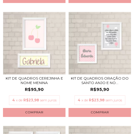
KIT DE QUADROS CEREJINHA E
KIT DE QUADROS ORAÇÃO DO
NOME MENINA
SANTO ANJO E NO...
R$95,90
R$95,90
4
x de
R$23,98
sem juros
4
x de
R$23,98
sem juros
COMPRAR
COMPRAR