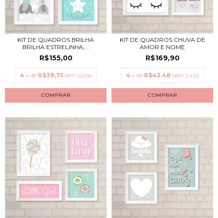
KIT DE QUADROS BRILHA
KIT DE QUADROS CHUVA DE
BRILHA ESTRELINHA,...
AMOR E NOME
R$155,00
R$169,90
4
x de
R$38,75
sem juros
4
x de
R$42,48
sem juros
COMPRAR
COMPRAR