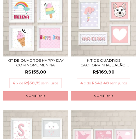
KIT DE QUADROS HAPPY DAY
KIT DE QUADROS
COM NOME MENINA
CACHORRINHA, BALÃO,
CORAÇ...
R$155,00
R$169,90
4
x de
R$38,75
sem juros
4
x de
R$42,48
sem juros
COMPRAR
COMPRAR