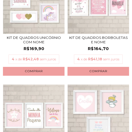
KIT DE QUADROS UNICÓRNIO
KIT DE QUADROS BORBOLETAS
COM NOME
E NOME
R$169,90
R$164,70
4
x de
R$42,48
sem juros
4
x de
R$41,18
sem juros
COMPRAR
COMPRAR