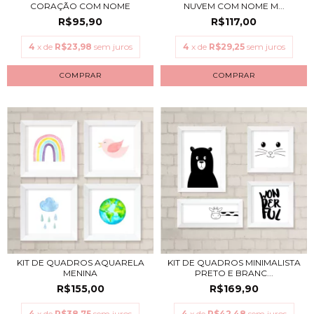
CORAÇÃO COM NOME
NUVEM COM NOME M...
R$95,90
R$117,00
4
x de
R$23,98
sem juros
4
x de
R$29,25
sem juros
COMPRAR
COMPRAR
KIT DE QUADROS AQUARELA
KIT DE QUADROS MINIMALISTA
MENINA
PRETO E BRANC...
R$155,00
R$169,90
4
x de
R$38,75
sem juros
4
x de
R$42,48
sem juros