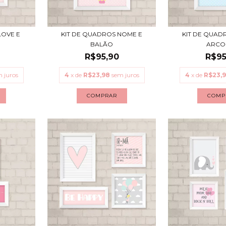
LOVE E
KIT DE QUADROS NOME E
KIT DE QUAD
BALÃO
ARCO-
R$95,90
R$95
 juros
4
x de
R$23,98
sem juros
4
x de
R$23,
COMPRAR
COMP