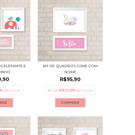
S ELEFANTE E
KIT DE QUADROS CISNE COM
RINHO
NOME
9,90
R$95,90
98
sem juros
4
x de
R$23,98
sem juros
RAR
COMPRAR