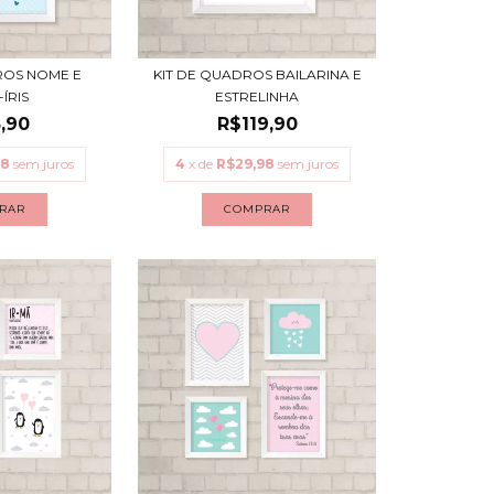
ROS NOME E
KIT DE QUADROS BAILARINA E
ÍRIS
ESTRELINHA
,90
R$119,90
98
sem juros
4
x de
R$29,98
sem juros
RAR
COMPRAR