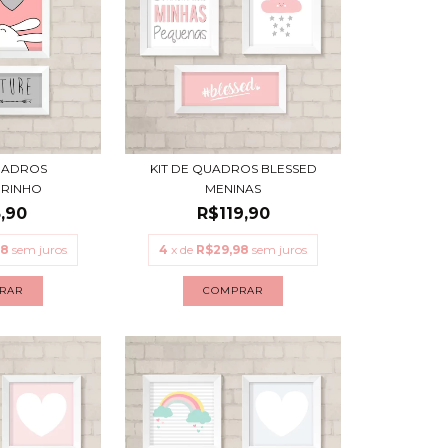
QUADROS
KIT DE QUADROS BLESSED
RINHO
MENINAS
,90
R$119,90
98
sem juros
4
x de
R$29,98
sem juros
RAR
COMPRAR