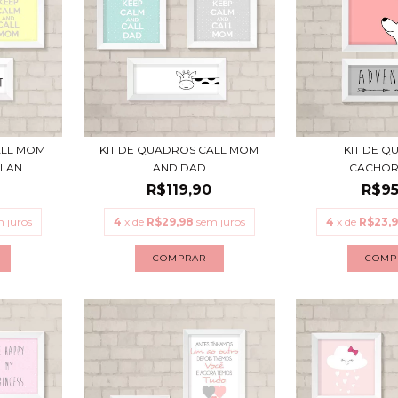
ALL MOM
KIT DE QUADROS CALL MOM
KIT DE 
AN...
AND DAD
CACHOR
R$119,90
R$95
 juros
4
x de
R$29,98
sem juros
4
x de
R$23,
COMPRAR
COMP