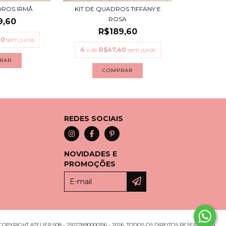
DROS IRMÃ
KIT DE QUADROS TIFFANY E
ROSA
9,60
R$189,60
40
sem juros
4
x de
R$47,40
sem juros
RAR
COMPRAR
REDES SOCIAIS
NOVIDADES E
PROMOÇÕES
COPYRIGHT ATELIER 508 - 25027890000156 - 2026. TODOS OS DIREITOS RESERVADOS.