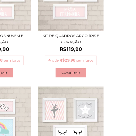
ROS NUVEM E
KIT DE QUADROS ARCO-ÍRIS E
ÇÃO
CORAÇÃO
9,90
R$119,90
98
sem juros
4
x de
R$29,98
sem juros
RAR
COMPRAR