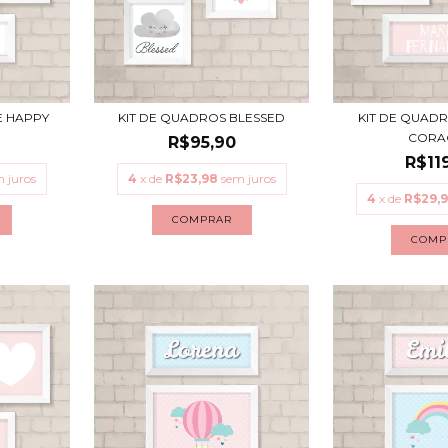
E HAPPY
KIT DE QUADROS BLESSED
KIT DE QUAD
CORA
R$95,90
R$11
 juros
4
x de
R$23,98
sem juros
4
x de
R$29,
COMPRAR
COMP