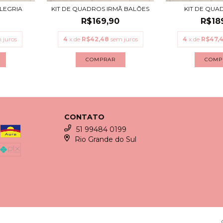
LEGRIA
KIT DE QUADROS IRMÃ BALÕES
KIT DE QUA
R$169,90
R$18
 juros
4
x de
R$42,48
sem juros
4
x de
R$47,
COMPRAR
COMP
CONTATO
51 99484 0199
Rio Grande do Sul