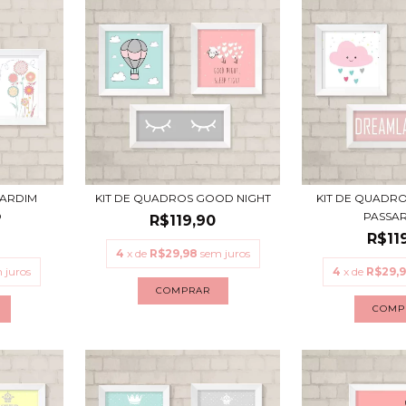
JARDIM
KIT DE QUADROS GOOD NIGHT
KIT DE QUADRO
O
PASSA
R$119,90
R$11
4
x de
R$29,98
sem juros
 juros
4
x de
R$29,
COMPRAR
COMP