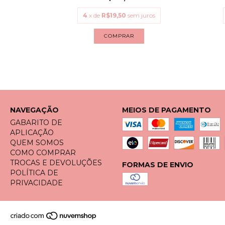
uros
4
x de
R$19,50
sem juros
COMPRAR
NAVEGAÇÃO
MEIOS DE PAGAMENTO
GABARITO DE
APLICAÇÃO
QUEM SOMOS
COMO COMPRAR
TROCAS E DEVOLUÇÕES
FORMAS DE ENVIO
POLÍTICA DE
PRIVACIDADE