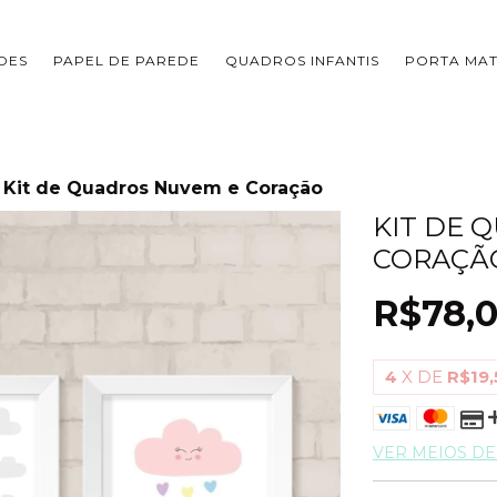
DES
PAPEL DE PAREDE
QUADROS INFANTIS
PORTA MA
Kit de Quadros Nuvem e Coração
KIT DE 
CORAÇÃ
R$78,
4
X DE
R$19,
VER MEIOS D