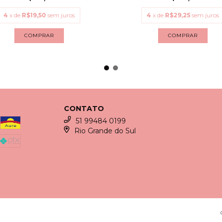
4
x de
R$19,50
sem juros
4
x de
R$29,25
sem juros
COMPRAR
COMPRAR
CONTATO
51 99484 0199
Rio Grande do Sul