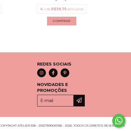
4
x de
R$38,75
sem juros
4
x
COMPRAR
REDES SOCIAIS
NOVIDADES E
PROMOÇÕES
COPYRIGHT ATELIER 508 - 25027890000156 - 2026. TODOS OS DIREITOS RESERVADOS.