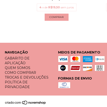
uros
4
x de
R$19,50
sem juros
COMPRAR
NAVEGAÇÃO
MEIOS DE PAGAMENTO
GABARITO DE
APLICAÇÃO
QUEM SOMOS
COMO COMPRAR
TROCAS E DEVOLUÇÕES
FORMAS DE ENVIO
POLÍTICA DE
PRIVACIDADE