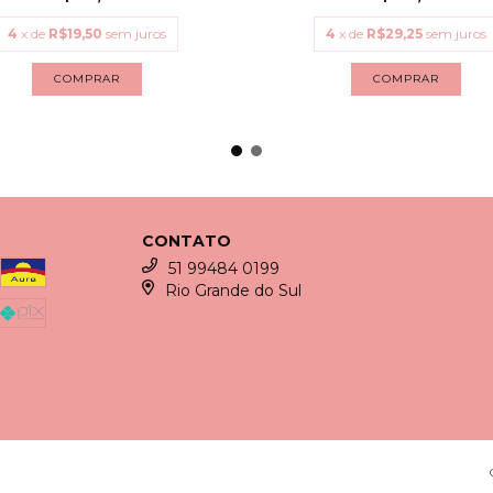
4
x de
R$19,50
sem juros
4
x de
R$29,25
sem juros
COMPRAR
COMPRAR
CONTATO
51 99484 0199
Rio Grande do Sul