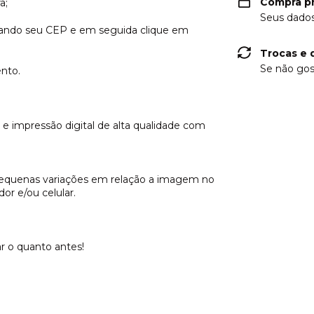
Compra p
a;
Seus dados
itando seu CEP e em seguida clique em
Trocas e 
Se não gos
nto.
impressão digital de alta qualidade com
pequenas variações em relação a imagem no
r e/ou celular.
ar o quanto antes!