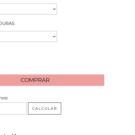
DURAS:
 CEP:
ALTERAR CEP
nvio
CALCULAR