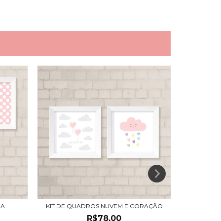
NA
KIT DE QUADROS NUVEM E CORAÇÃO
KIT D
R$78,00