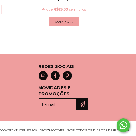
4
x de
R$19,50
sem juros
4
x
COMPRAR
REDES SOCIAIS
NOVIDADES E
PROMOÇÕES
COPYRIGHT ATELIER 508 - 25027890000156 - 2026. TODOS OS DIREITOS RESERVADOS.