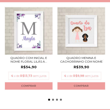
QUADRO COM INICIAL E
QUADRO MENINA E
NOME FLORAL LILÁS A...
CACHORRINHO COM NOME
R$54,90
R$39,90
4
x de
R$13,73
sem juros
4
x de
R$9,98
sem juros
COMPRAR
COMPRAR