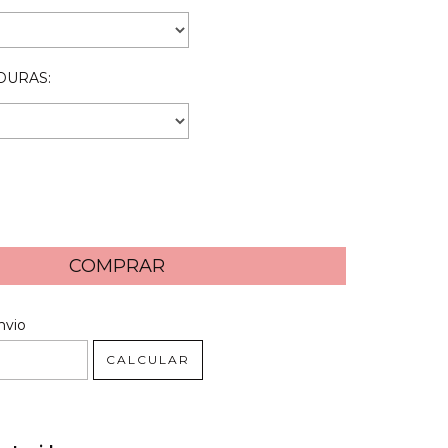
DURAS:
 CEP:
ALTERAR CEP
nvio
CALCULAR