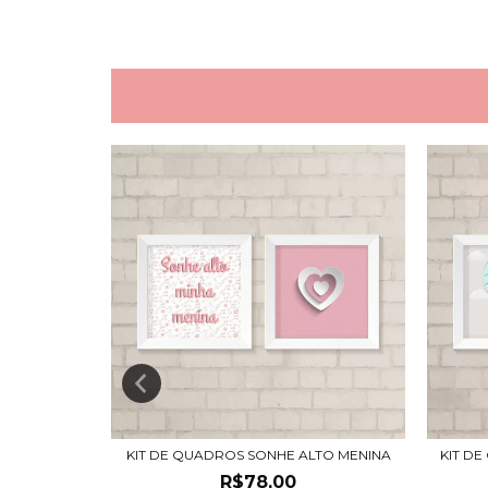
O ROSA
KIT DE QUADROS SONHE ALTO MENINA
KIT D
R$78,00