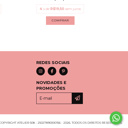
4
x de
R$19,50
sem juros
4
x
COMPRAR
REDES SOCIAIS
NOVIDADES E
PROMOÇÕES
COPYRIGHT ATELIER 508 - 25027890000156 - 2026. TODOS OS DIREITOS RESERVADOS.