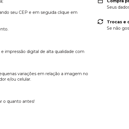
Compra p
a;
Seus dados
itando seu CEP e em seguida clique em
Trocas e 
Se não gos
nto.
impressão digital de alta qualidade com
pequenas variações em relação a imagem no
r e/ou celular.
ar o quanto antes!