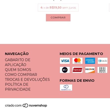
uros
4
x de
R$19,50
sem juros
COMPRAR
NAVEGAÇÃO
MEIOS DE PAGAMENTO
GABARITO DE
APLICAÇÃO
QUEM SOMOS
COMO COMPRAR
TROCAS E DEVOLUÇÕES
FORMAS DE ENVIO
POLÍTICA DE
PRIVACIDADE