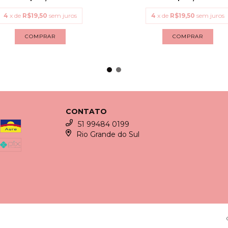
4
x de
R$19,50
sem juros
4
x de
R$19,50
sem juros
COMPRAR
COMPRAR
CONTATO
51 99484 0199
Rio Grande do Sul