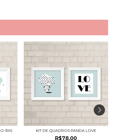
O-ÍRIS
KIT DE QUADROS PANDA LOVE
KIT D
R$78,00